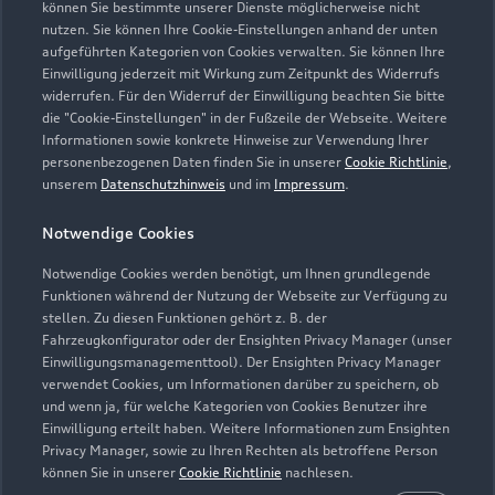
können Sie bestimmte unserer Dienste möglicherweise nicht
Service
nutzen. Sie können Ihre Cookie-Einstellungen anhand der unten
Geschlossen
,
öffnet am
Montag 07:00
aufgeführten Kategorien von Cookies verwalten. Sie können Ihre
Einwilligung jederzeit mit Wirkung zum Zeitpunkt des Widerrufs
widerrufen. Für den Widerruf der Einwilligung beachten Sie bitte
Teile- & Zubehörverkauf
die "Cookie-Einstellungen" in der Fußzeile der Webseite. Weitere
Geschlossen
,
öffnet am
Montag 07:30
Informationen sowie konkrete Hinweise zur Verwendung Ihrer
personenbezogenen Daten finden Sie in unserer
Cookie Richtlinie
,
unserem
Datenschutzhinweis
und im
Impressum
.
Schautag
Geschlossen
,
öffnet am
Montag 09:00
Notwendige Cookies
Notwendige Cookies werden benötigt, um Ihnen grundlegende
Funktionen während der Nutzung der Webseite zur Verfügung zu
stellen. Zu diesen Funktionen gehört z. B. der
Fahrzeugkonfigurator oder der Ensighten Privacy Manager (unser
Einwilligungsmanagementtool). Der Ensighten Privacy Manager
Zurück nach oben
verwendet Cookies, um Informationen darüber zu speichern, ob
und wenn ja, für welche Kategorien von Cookies Benutzer ihre
Einwilligung erteilt haben. Weitere Informationen zum Ensighten
Modelle
Privacy Manager, sowie zu Ihren Rechten als betroffene Person
können Sie in unserer
Cookie Richtlinie
nachlesen.