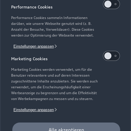
Kaufen & leasen
Alle Modelle
Performance Cookies
Modelle vergleichen
Service & Zubehör
Performance Cookies sammeln Informationen
Neuwagensuche
darüber, wie unsere Webseite genutzt wird (z. B.
Elektromodelle
Anzahl der Besuche, Verweildauer). Diese Cookies
Gebrauchtwagensuche
Support
werden zur Optimierung der Webseite verwendet.
Saisonale Angebote
Plug-in-Hybride
Gebrauchtwagen
Einstellungen anpassen
Audi Services
Über Audi
Kundenservice
Finanzierung
Marketing Cookies
Garantie
Händlersuche
Aktionen & Angebote
Unternehmen
Marketing Cookies werden verwendet, um für die
Audi digital services
Benutzer relevantere und auf deren Interessen
Audi Code
Geschäftskunden
Karriere
zugeschnittene Inhalte anzubieten. Sie werden auch
myAudi
verwendet, um die Erscheinungshäufigkeit einer
Häufige Fragen (FAQ)
Investor Relations
Werbeanzeige zu begrenzen und um die Effektivität
© 2026 AUDI AG. Alle Rechte vorbehalten
von Werbekampagnen zu messen und zu steuern.
Audi Online Beratung
Presse & Media Center
Impressum
Rechtliches
Hinweisgebersystem
Einstellungen anpassen
Online-Terminvereinbarung
Datenschutz
Datenschutzinformation
Cookie-Einstellungen
Servicekontakt
Cookie-Richtlinie
Barrierefreiheit
Audi erleben
Alle akzeptieren