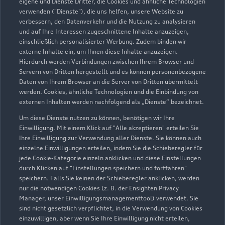
eigene und Dienste Dritter, die Cookies und ähnliche Technologien
verwenden ("Dienste"), die uns helfen, unsere Website zu
verbessern, den Datenverkehr und die Nutzung zu analysieren
Poppenbüttler Hauptstraße 13
und auf Ihre Interessen zugeschnittene Inhalte anzuzeigen,
22399 Hamburg
einschließlich personalisierter Werbung. Zudem binden wir
externe Inhalte ein, um Ihnen diese Inhalte anzuzeigen.
040 6068800
Hierdurch werden Verbindungen zwischen Ihrem Browser und
Servern von Dritten hergestellt und es können personenbezogene
Daten von Ihrem Browser an die Server von Dritten übermittelt
poppenbuettel@petschallies.de
werden. Cookies, ähnliche Technologien und die Einbindung von
externen Inhalten werden nachfolgend als „Dienste“ bezeichnet.
Kontaktdaten herunterladen
Um diese Dienste nutzen zu können, benötigen wir Ihre
Einwilligung. Mit einem Klick auf "Alle akzeptieren" erteilen Sie
Ihre Einwilligung zur Verwendung aller Dienste. Sie können auch
einzelne Einwilligungen erteilen, indem Sie die Schieberegler für
Öffnungszeiten
jede Cookie-Kategorie einzeln anklicken und diese Einstellungen
durch Klicken auf "Einstellungen speichern und fortfahren"
speichern. Falls Sie keinen der Schieberegler anklicken, werden
nur die notwendigen Cookies (z. B. der Ensighten Privacy
Verkauf
Manager, unser Einwilligungsmanagementtool) verwendet. Sie
Geschlossen
,
öffnet am
Montag 09:00
sind nicht gesetzlich verpflichtet, in die Verwendung von Cookies
einzuwilligen, aber wenn Sie Ihre Einwilligung nicht erteilen,